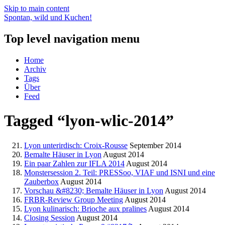
Skip to main content
Spontan, wild und Kuchen!
Top level navigation menu
Home
Archiv
Tags
Über
Feed
Tagged “lyon-wlic-2014”
Lyon unterirdisch: Croix-Rousse
September 2014
Bemalte Häuser in Lyon
August 2014
Ein paar Zahlen zur IFLA 2014
August 2014
Monstersession 2. Teil: PRESSoo, VIAF und ISNI und eine
Zauberbox
August 2014
Vorschau &#8230; Bemalte Häuser in Lyon
August 2014
FRBR-Review Group Meeting
August 2014
Lyon kulinarisch: Brioche aux pralines
August 2014
Closing Session
August 2014