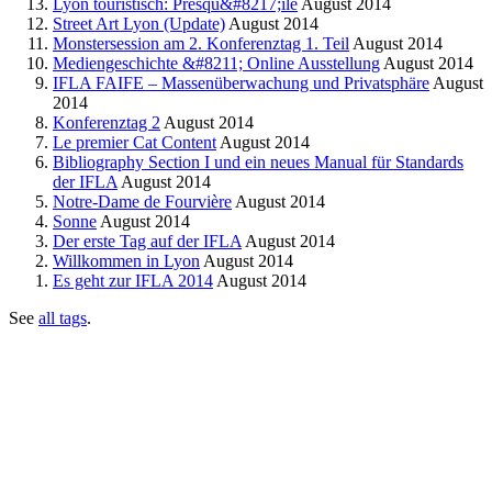
Lyon touristisch: Presqu&#8217;île
August 2014
Street Art Lyon (Update)
August 2014
Monstersession am 2. Konferenztag 1. Teil
August 2014
Mediengeschichte &#8211; Online Ausstellung
August 2014
IFLA FAIFE – Massenüberwachung und Privatsphäre
August
2014
Konferenztag 2
August 2014
Le premier Cat Content
August 2014
Bibliography Section I und ein neues Manual für Standards
der IFLA
August 2014
Notre-Dame de Fourvière
August 2014
Sonne
August 2014
Der erste Tag auf der IFLA
August 2014
Willkommen in Lyon
August 2014
Es geht zur IFLA 2014
August 2014
See
all tags
.