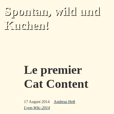
Skip to main content
Spontan, wild und
Kuchen!
Home
Archiv
Tags
Über
Feed
Top level navigation menu
Le premier
Cat Content
17 August 2014
Andreas Heß
Lyon-Wlic-2014