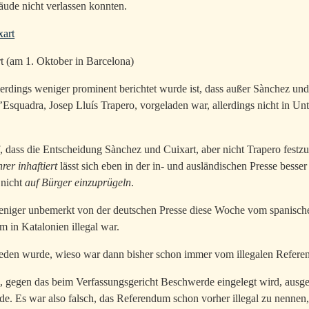
äude nicht verlassen konnten.
t (am 1. Oktober in Barcelona)
lerdings weniger prominent berichtet wurde ist, dass außer Sànchez un
d’Esquadra, Josep Lluís Trapero, vorgeladen war, allerdings nicht in 
, dass die Entscheidung Sànchez und Cuixart, aber nicht Trapero festzun
rer inhaftiert
lässt sich eben in der in- und ausländischen Presse besse
nicht
auf Bürger einzuprügeln
.
iger unbemerkt von der deutschen Presse diese Woche vom spanische
um in Katalonien illegal war.
ieden wurde, wieso war dann bisher schon immer vom illegalen Refer
z, gegen das beim Verfassungsgericht Beschwerde eingelegt wird, ausgese
Es war also falsch, das Referendum schon vorher illegal zu nennen,