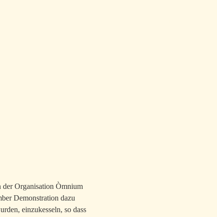
Home
Archiv
Tags
Über
Feed
Top level navigation menu
n der Organisation Òmnium
mber Demonstration dazu
urden, einzukesseln, so dass