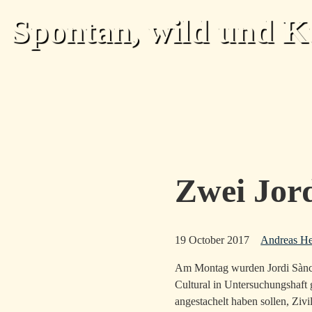
Skip to main content
Spontan, wild und K
Zwei Jord
19 October 2017
Andreas H
Am Montag wurden Jordi Sànch
Cultural in Untersuchungshaft
angestachelt haben sollen, Ziv