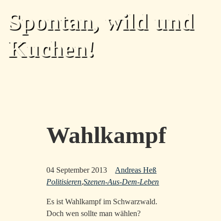
Skip to main content
Spontan, wild und
Kuchen!
Home
Archiv
Tags
Über
Feed
Top level navigation menu
Wahlkampf
04 September 2013
Andreas Heß
Politisieren
,
Szenen-Aus-Dem-Leben
Es ist Wahlkampf im Schwarzwald.
Doch wen sollte man wählen?