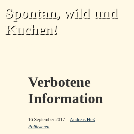
Skip to main content
Spontan, wild und
Kuchen!
Home
Archiv
Tags
Über
Feed
Top level navigation menu
Verbotene
Information
16 September 2017
Andreas Heß
Politisieren