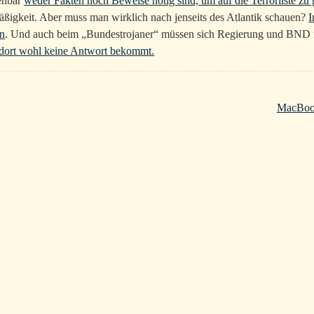
fenbar
weder Fakten noch Beweise nötig sind, um auf die Terrorliste zu 
äßigkeit. Aber muss man wirklich nach jenseits des Atlantik schauen?
I
en
. Und auch beim „Bundestrojaner“ müssen sich Regierung und BND fr
dort wohl keine Antwort bekommt.
MacBook