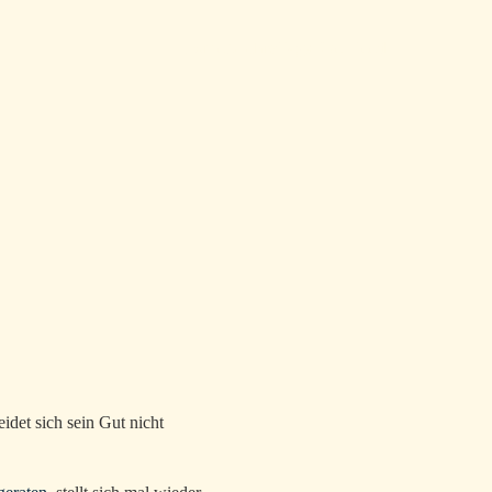
Home
Archiv
Tags
Über
Feed
Top level navigation menu
idet sich sein Gut nicht