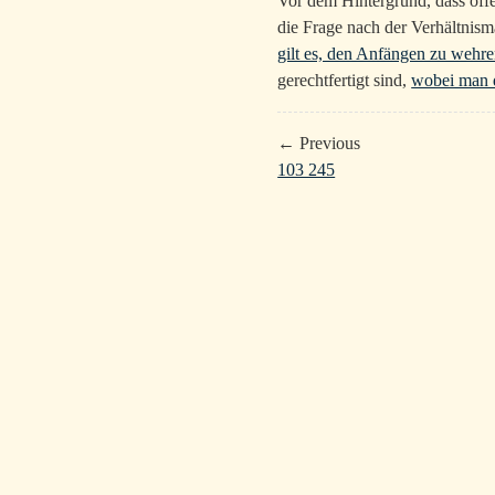
Vor dem Hintergrund, dass of
die Frage nach der Verhältnism
gilt es, den Anfängen zu wehr
gerechtfertigt sind,
wobei man 
← Previous
103 245