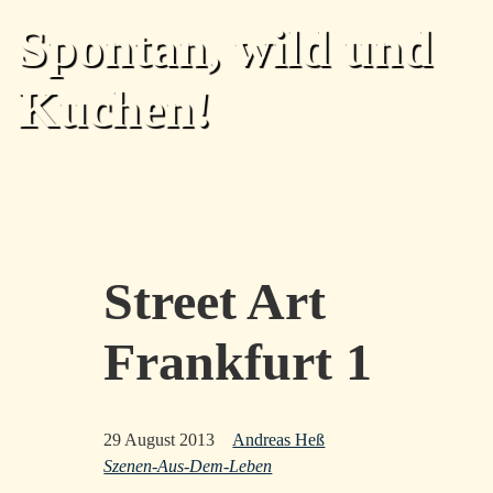
Skip to main content
Spontan, wild und
Kuchen!
Home
Archiv
Tags
Über
Feed
Top level navigation menu
Street Art
Frankfurt 1
29 August 2013
Andreas Heß
Szenen-Aus-Dem-Leben