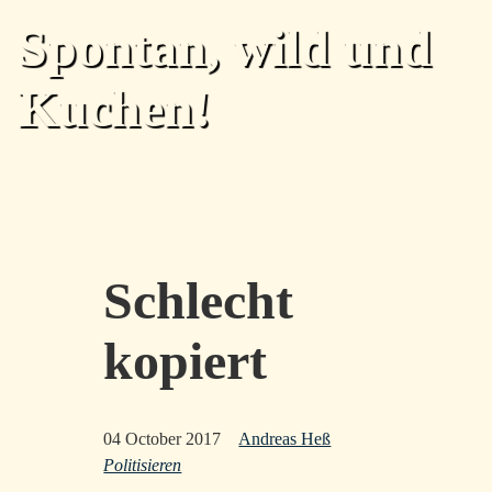
Skip to main content
Spontan, wild und
Kuchen!
Home
Archiv
Tags
Über
Feed
Top level navigation menu
Schlecht
kopiert
04 October 2017
Andreas Heß
Politisieren