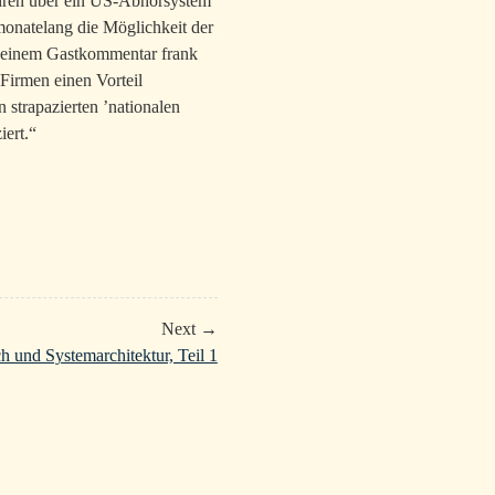
Jahren über ein US-Abhörsystem
monatelang die Möglichkeit der
n einem Gastkommentar frank
-Firmen einen Vorteil
 strapazierten ’nationalen
iert.“
Next →
 und Systemarchitektur, Teil 1