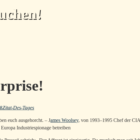
uchen!
rprise!
eß
Zitat-Des-Tages
aben euch ausgehorcht. – J
ames Woolsey
, von 1993–1995 Chef der CIA, 
 Europa Industriespionage betreiben