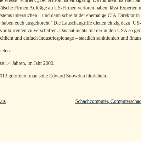
ie Presse“ schrieb: „Der Affront ist einzigartig. Da munkelt man seit 
päische Firmen Aufträge an US-Firmen verloren haben, lässt Experten 
ystems untersuchen – und dann schreibt der ehemalige CIA-Direktor i
wir haben euch ausgehorcht.‘ Die Lauschangriffe dienen einzig dazu, US
onkurrenten zu verschaffen. Das hat nichts mit der in den USA so gern
schlicht und einfach Industriespionage – staatlich sanktioniert und finanz
teten.
ast 14 Jahren, im Jahr 2000.
013 gefordert, man solle Edward Snowden hinrichten.
Aus
Schachcomputer, Computerschach