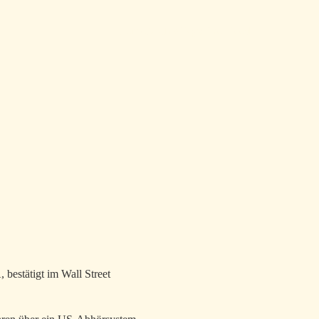
Home
Archiv
Tags
Über
Feed
Top level navigation menu
bestätigt im Wall Street