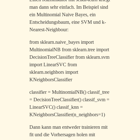
man dann sehr einfach. Im Beispiel sind
ein Multinomial Naive Bayes, ein
Entscheidungsbaum, eine SVM und k-
Nearest-Neighbour:
from sklearn.naive_bayes import
MultinomialNB from sklearn.tree import
DecisionTreeClassifier from sklearn.svm
import LinearSVC from
sklearn.neighbors import
KNeighborsClassifier
classifier = MultinomialNB() classif_tree
= DecisionTreeClassifier() classif_svm =
LinearSVC() classif_knn =
KNeighborsClassifier(n_neighbors=1)
Dann kann man entweder trainieren mit
fit und die Vorhersagen holen mit