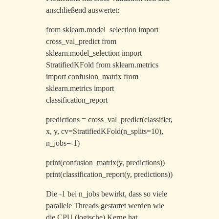
anschließend auswertet:
from sklearn.model_selection import
cross_val_predict from
sklearn.model_selection import
StratifiedKFold from sklearn.metrics
import confusion_matrix from
sklearn.metrics import
classification_report
predictions = cross_val_predict(classifier,
x, y, cv=StratifiedKFold(n_splits=10),
n_jobs=-1)
print(confusion_matrix(y, predictions))
print(classification_report(y, predictions))
Die -1 bei n_jobs bewirkt, dass so viele
parallele Threads gestartet werden wie
die CPU (logische) Kerne hat.