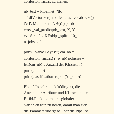
confusion matrix zu ziehen.
nb_text = Pipeline([('tfc',
TfidfVectorizer(max_features=vocab_size)),
('clf', MultinomialNB())]) p_nb =
cross_val_predict(nb_text, X, Y,
cv=StratifiedKFold(n_splits=10),
n_jobs=-1)
print("Naive Bayes:") cm_nb =
confusion_matrix(Y, p_nb) nclasses =
len(cm_nb) # Anzahl der Klassen :-)
print(cm_nb)
print(classification_report(Y, p_nb))
Ebenfalls sehr quick’n’dirty ist, die
Anzahl der Attribute und Klassen in die
Build-Funktion mittels globaler
Variablen rein zu holen, damit man sich
die Parameterübergabe über die Pipeline