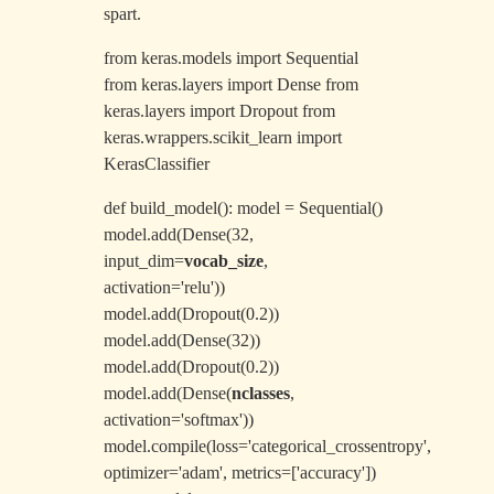
spart.
from keras.models import Sequential
from keras.layers import Dense from
keras.layers import Dropout from
keras.wrappers.scikit_learn import
KerasClassifier
def build_model(): model = Sequential()
model.add(Dense(32,
input_dim=
vocab_size
,
activation='relu'))
model.add(Dropout(0.2))
model.add(Dense(32))
model.add(Dropout(0.2))
model.add(Dense(
nclasses
,
activation='softmax'))
model.compile(loss='categorical_crossentropy',
optimizer='adam', metrics=['accuracy'])