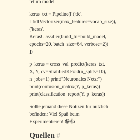
return model
keras_txt = Pipeline([ ('tfc',
TfidfVectorizer(max_features=vocab_size)),
('keras',
KerasClassifier(build_fn=build_model,
epochs=20, batch_size=64, verbose=2))
])
p_keras = cross_val_predict(keras_txt,
X, Y, cv=StratifiedKFold(n_splits=10),
n_jobs=1) print("Neuronales Netz:")
print(confusion_matrix(Y, p_keras))
print(classification_report(Y, p_keras))
Sollte jemand diese Notizen für nützlich
befinden: Viel Spaß beim
Experimentieren! 😀👍
Quellen
#