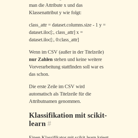
man die Attribute x und das
Klassenattribut y wie folgt:
class_attr = dataset.columns.size - 1 y =
dataset.iloc[:, class_attr] x =
dataset.iloc[:, 0:class_attr]
Wenn im CSV (außer in der Titelzeile)
nur Zahlen
stehen und keine weitere
Vorverarbeitung stattfinden soll war es
das schon.
Die erste Zeile im CSV wird
automatisch als Titelzeile für die
Attributnamen genommen.
Klassifikation mit scikit-
learn
#
Einen Klassifikator mit scikit-learn kriegt