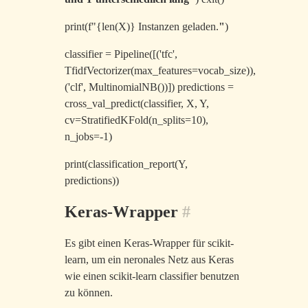
print(f"{len(X)} Instanzen geladen.
"
)
classifier = Pipeline([('tfc',
TfidfVectorizer(max_features=vocab_size)),
('clf', MultinomialNB())]) predictions =
cross_val_predict(classifier, X, Y,
cv=StratifiedKFold(n_splits=10),
n_jobs=-1)
print(classification_report(Y,
predictions))
Keras-Wrapper
#
Es gibt einen Keras-Wrapper für scikit-
learn, um ein neronales Netz aus Keras
wie einen scikit-learn classifier benutzen
zu können.