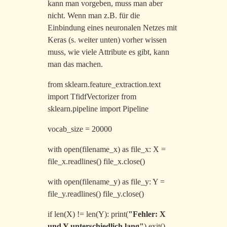
kann man vorgeben, muss man aber
nicht. Wenn man z.B. für die
Einbindung eines neuronalen Netzes mit
Keras (s. weiter unten) vorher wissen
muss, wie viele Attribute es gibt, kann
man das machen.
from sklearn.feature_extraction.text
import TfidfVectorizer from
sklearn.pipeline import Pipeline
vocab_size = 20000
with open(filename_x) as file_x: X =
file_x.readlines() file_x.close()
with open(filename_y) as file_y: Y =
file_y.readlines() file_y.close()
if len(X) != len(Y): print(
"
Fehler: X
und Y unterschiedlich lang
"
) exit()