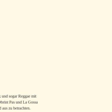
Home
Archiv
Tags
Über
Feed
Top level navigation menu
k und sogar Reggae mit
Obrint Pas und La Gossa
d aus zu betrachten.