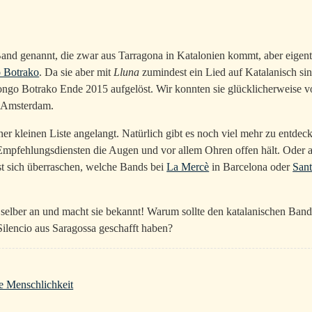
nd genannt, die zwar aus Tarragona in Katalonien kommt, aber eigentli
 Botrako
. Da sie aber mit
Lluna
zumindest ein Lied auf Katalanisch sing
ongo Botrako Ende 2015 aufgelöst. Wir konnten sie glücklicherweise vo
n Amsterdam.
r kleinen Liste angelangt. Natürlich gibt es noch viel mehr zu entde
Empfehlungsdiensten die Augen und vor allem Ohren offen hält. Oder ab
st sich überraschen, welche Bands bei
La Mercè
in Barcelona oder
Sant
selber an und macht sie bekannt! Warum sollte den katalanischen Bands
ilencio aus Saragossa geschafft haben?
e Menschlichkeit