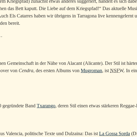
m Kriegspfad) zunächst etwas anderes suggeriert, handelt es sich dabe
hen das Bett kaputt. Die Liebe auf dem Kriegspfad!“ Das aktuelle Mus
uch Els Catarres haben wir übrigens in Tarragona live kennengelernt un
en bereit.
d…
en Gemeinschaft in der Nähe von Alacant (Alicante). Der Stil ist härter
 Cover von
Cendra
, des ersten Albums von
Mugroman
, ist
NSFW
. In ei
0 gegründete Band
Txarango
, deren Stil einen etwas stärkeren Reggae-
s Valencia, politische Texte und Dulzaina: Das ist
La Gossa Sorda
(Di