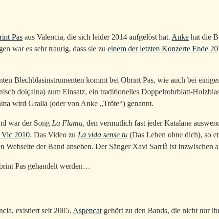
int Pas
aus Valencia, die sich leider 2014 aufgelöst hat.
Anke
hat die B
en war es sehr traurig, dass sie zu
einem der letzten Konzerte Ende 20
en Blechblasinstrumenten kommt bei Obrint Pas, wie auch bei einige
nisch dolçaina) zum Einsatz, ein traditionelles Doppelrohrblatt-Holzbla
aina wird Gralla (oder von Anke „Tröte“) genannt.
and war der Song
La Flama
, den vermutlich fast jeder Katalane auswend
n Vic 2010
. Das Video zu
La vida sense tu
(Das Leben ohne dich), so e
len Webseite der Band ansehen. Der Sänger Xavi Sarrià ist inzwischen al
Obrint Pas gehandelt werden…
cia, existiert seit 2005.
Aspencat
gehört zu den Bands, die nicht nur i