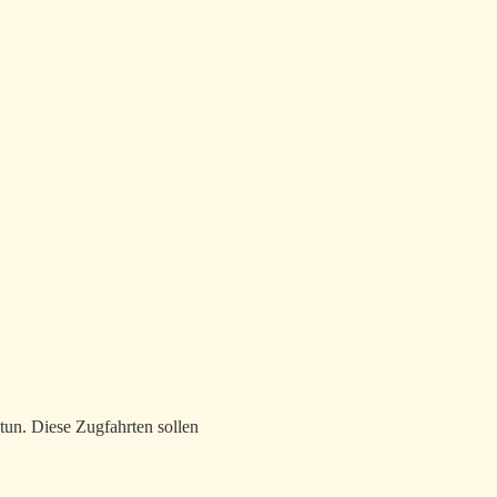
Home
Archiv
Tags
Über
Feed
Top level navigation menu
tun. Diese Zugfahrten sollen