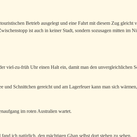
 touristischen Betrieb ausgelegt und eine Fahrt mit diesem Zug gleicht 
Zwischenstopp ist auch in keiner Stadt, sondern sozusagen mitten im Nic
der viel-zu-früh Uhr einen Halt ein, damit man den unvergleichliche
fee und Schnittchen gereicht und am Lagerfeuer kann man sich wärme
aufgang im roten Australien wartet.
 fand ich natürlich, den mächtigen Ghan selbst dort stehen zu sehen.