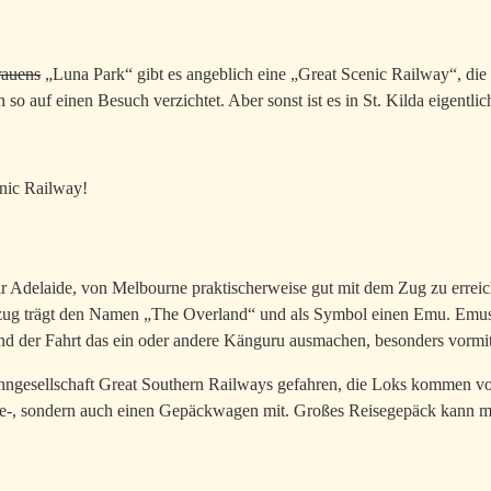
rauens
„Luna Park“ gibt es angeblich eine „Great Scenic Railway“, die 
 so auf einen Besuch verzichtet. Aber sonst ist es in St. Kilda eigentlic
enic Railway!
ar Adelaide, von Melbourne praktischerweise gut mit dem Zug zu errei
ug trägt den Namen „The Overland“ und als Symbol einen Emu. Emus li
nd der Fahrt das ein oder andere Känguru ausmachen, besonders vormi
ngesellschaft Great Southern Railways gefahren, die Loks kommen von
ise-, sondern auch einen Gepäckwagen mit. Großes Reisegepäck kann 