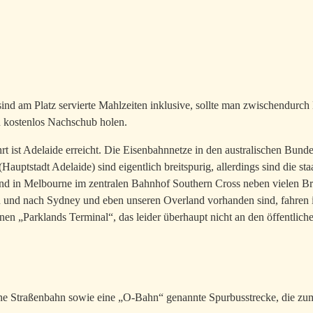
ind am Platz servierte Mahlzeiten inklusive, sollte man zwischendur
 kostenlos Nachschub holen.
t ist Adelaide erreicht. Die Eisenbahnnetze in den australischen Bunde
auptstadt Adelaide) sind eigentlich breitspurig, allerdings sind die st
d in Melbourne im zentralen Bahnhof Southern Cross neben vielen Bre
 und nach Sydney und eben unseren Overland vorhanden sind, fahren 
en „Parklands Terminal“, das leider überhaupt nicht an den öffentlic
eine Straßenbahn sowie eine „O-Bahn“ genannte Spurbusstrecke, die zum