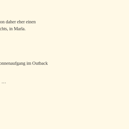
von daher eher einen
hts, in Marla.
n Sonnenaufgang im Outback
n, …