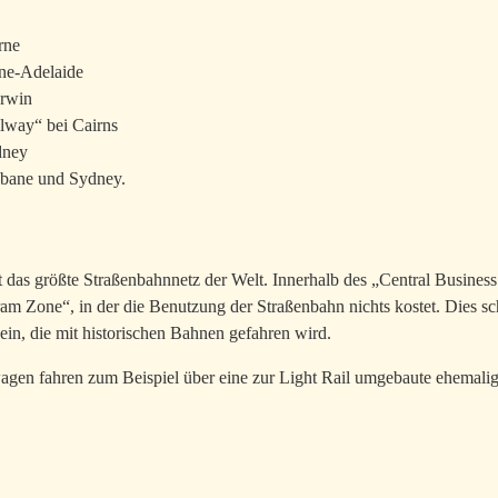
rne
ne-Adelaide
arwin
lway“ bei Cairns
dney
sbane und Sydney.
rt das größte Straßenbahnnetz der Welt. Innerhalb des „Central Business
ram Zone“, in der die Benutzung der Straßenbahn nichts kostet. Dies schl
ein, die mit historischen Bahnen gefahren wird.
en fahren zum Beispiel über eine zur Light Rail umgebaute ehemalig