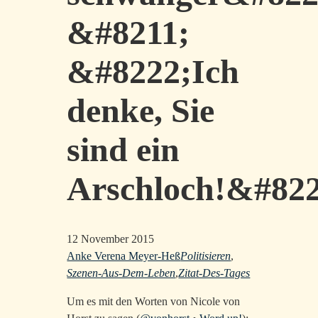
&#8211;
&#8222;Ich
denke, Sie
sind ein
Arschloch!&#822
12 November 2015
Anke Verena Meyer-Heß
Politisieren
,
Szenen-Aus-Dem-Leben
,
Zitat-Des-Tages
Um es mit den Worten von Nicole von