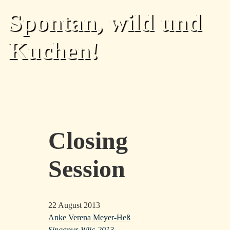
Skip to main content
Spontan, wild und
Kuchen!
Home
Archiv
Tags
Über
Feed
Top level navigation menu
Closing
Session
22 August 2013
Anke Verena Meyer-Heß
Singapur-Wlic-2013