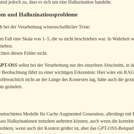
ral jedoch zu, dass es sich um eine Halluzination handelte.
iten und Halluzinationsprobleme
h bei der Verarbeitung wissenschaftlicher Texte:
m Fall eine Skala von 1–5, die so nicht beschrieben war. In Wahrheit wu
rieben.
hten diesen Fehler nicht.
GPT-OSS
selbst bei der Verarbeitung nur des einzelnen Abschnitts, in d
e Beobachtung führt zu einer wichtigen Erkenntnis: Hier wäre ein RA
ffensichtich nicht an der Länge des Kontextes lag, hätte auch die gezi
hts geändert.
ei betrachteten Modelle für Cache Augmented Generation, allerdings mit
dass Halluzinationen trotzdem auftreten können, auch wenn die korrek
 Problem, wenn auch der Kontext größer ist, aber das GPT-OSS-Beispiel 