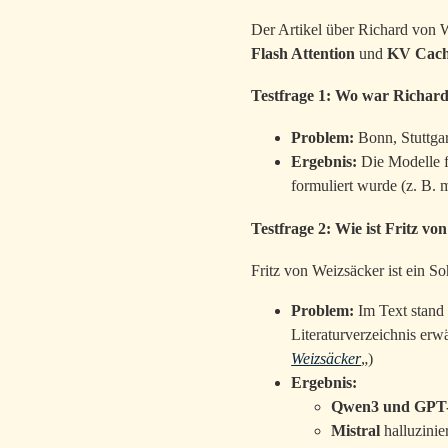
Der Artikel über Richard von W
Flash Attention
und
KV Cach
Testfrage 1: Wo war Richar
Problem:
Bonn, Stuttgar
Ergebnis:
Die Modelle f
formuliert wurde (z. B. 
Testfrage 2: Wie ist Fritz v
Fritz von Weizsäcker ist ein S
Problem:
Im Text stand 
Literaturverzeichnis erw
Weizsäcker
„)
Ergebnis:
Qwen3 und GPT
Mistral
halluzinie