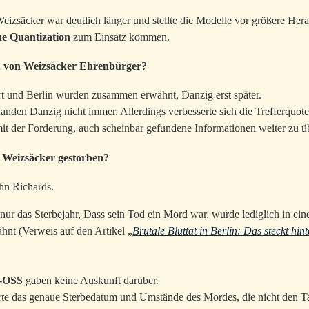
eizsäcker war deutlich länger und stellte die Modelle vor größere Her
e Quantization
zum Einsatz kommen.
d von Weizsäcker Ehrenbürger?
t und Berlin wurden zusammen erwähnt, Danzig erst später.
anden Danzig nicht immer. Allerdings verbesserte sich die Trefferquot
mit der Forderung, auch scheinbar gefundene Informationen weiter zu ü
on Weizsäcker gestorben?
ohn Richards.
nur das Sterbejahr, Dass sein Tod ein Mord war, wurde lediglich in ei
ähnt (Verweis auf den Artikel „
Brutale Bluttat in Berlin: Das steckt hi
-OSS
gaben keine Auskunft darüber.
rte das genaue Sterbedatum und Umstände des Mordes, die nicht den T