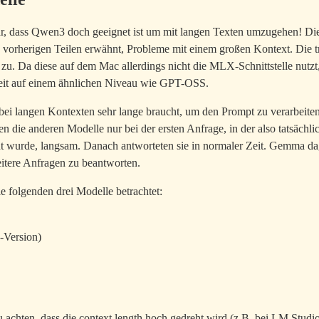
r, dass Qwen3 doch geeignet ist um mit langen Texten umzugehen! Di
n vorherigen Teilen erwähnt, Probleme mit einem großen Kontext. Die tr
 zu. Da diese auf dem Mac allerdings nicht die MLX-Schnittstelle nutzt, 
eit auf einem ähnlichen Niveau wie GPT-OSS.
ei langen Kontexten sehr lange braucht, um den Prompt zu verarbeiten.
n die anderen Modelle nur bei der ersten Anfrage, in der also tatsächli
t wurde, langsam. Danach antworteten sie in normaler Zeit. Gemma da
itere Anfragen zu beantworten.
e folgenden drei Modelle betrachtet:
“-Version)
u achten, dass die context length hoch gedreht wird (z.B. bei LM Studio