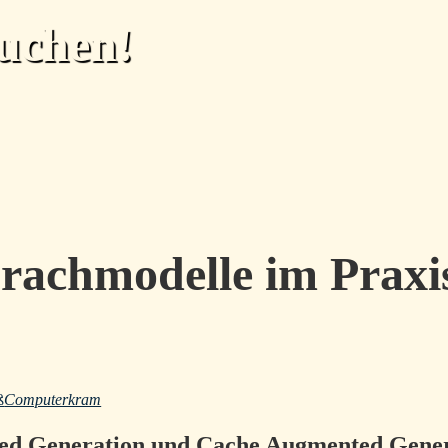
uchen!
rachmodelle im Praxis
ß
Computerkram
ed Generation und Cache Augmented Gene