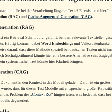
prachmodelle bei der Verarbeitung längerer Texte? Es existieren hierfü
ation (RAG)
und
Cache-Augmented Generation (CAG)
.
eneration (RAG)
t ein Retrieval-Schritt durchgeführt, bei dem relevante Textstellen ge
en. Häufig kommen dabei
Word Embeddings
und Vektordatenbanken z
ise darauf, dass diese Methode speziell bei deutschen Texten nicht imm
urch Suchalgorithmen) könnte hier eine bessere Alternative sein. Zugeg
ein systematischer Test könnte hier Klarheit bringen.
ration (CAG)
s Dokument in den Kontext in das Modell geladen. Dafür ist ein großes
wurde, dass für diesen Test Modelle mit entsprechend großer Kapazit
auf das Problem des „
Context Rot
“ hingewiesen, was bedeutet, dass bei
odells degeneriert.
elle